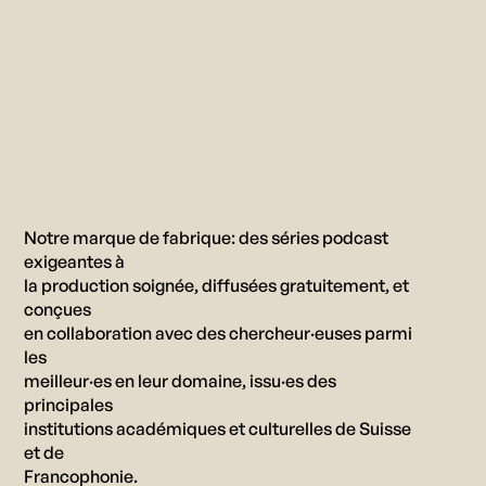
Notre
marque
de
fabrique:
des
séries
podcast
exigeantes
à
la
production
soignée,
diffusées
gratuitement,
et
conçues
en
collaboration
avec
des
chercheur·euses
parmi
les
meilleur·es
en
leur
domaine,
issu·es
des
principales
institutions
académiques
et
culturelles
de
Suisse
et
de
Francophonie.