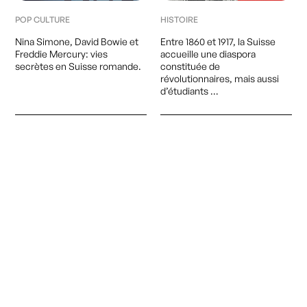
Qui sommes-nous?
POP CULTURE
HISTOIRE
Contact
Nina Simone, David Bowie et
Entre 1860 et 1917, la Suisse
Freddie Mercury: vies
accueille une diaspora
secrètes en Suisse romande.
constituée de
révolutionnaires, mais aussi
Instagram
d’étudiants …
© Chahut 2025
Linked-in
Mentions légales
site web
AY
SOCIÉTÉ
TÉMOIGNAGES
Que faire des hommages
En 2023, Chahut Média était