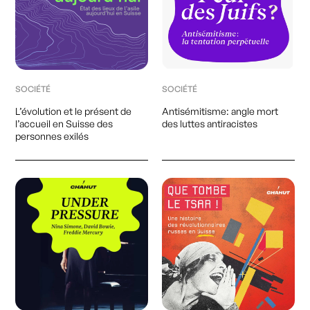
Inscrivez-vous
Suivez les activités de CHAHUT
SOCIÉTÉ
SOCIÉTÉ
L’évolution et le présent de
Antisémitisme: angle mort
l’accueil en Suisse des
des luttes antiracistes
personnes exilés
CHAHUT
Chahut Média vous accompagne dans la
production de podcasts : de la création de
formats jusqu'à la diffusion.
Nos créations
En production
Chahut Editions