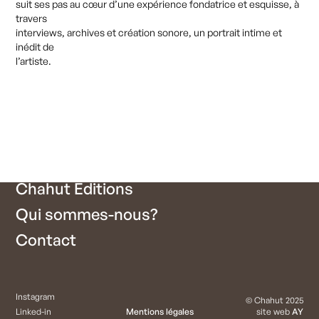
suit
ses
pas
au
cœur
d’une
expérience
fondatrice
et
esquisse,
à
travers
interviews,
archives
et
création
sonore,
un
portrait
intime
et
CHAHUT
inédit
de
l’artiste.
Chahut Média vous accompagne dans la
production de podcasts : de la création de
formats jusqu'à la diffusion.
Nos créations
En production
Chahut Editions
Qui sommes-nous?
Contact
Instagram
© Chahut 2025
Linked-in
Mentions légales
site web
AY