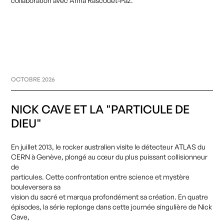
collaboration
avec
Anna
Rascouët-Paz.
OCTOBRE 2026
NICK CAVE ET LA "PARTICULE DE
DIEU"
En
juillet
2013,
le
rocker
australien
visite
le
détecteur
ATLAS
du
CERN
à
Genève,
plongé
au
cœur
du
plus
puissant
collisionneur
de
Inscrivez-vous
particules.
Cette
confrontation
entre
science
et
mystère
Suivez les activités de CHAHUT
bouleversera
sa
vision
du
sacré
et
marqua
profondément
sa
création.
En
quatre
épisodes,
la
série
replonge
dans
cette
journée
singulière
de
Nick
Cave,